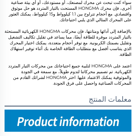
سواء كنت تبحث عن محرك لمصنعك، أو مستودعك، أو أي بيئة صناعية
أخرى، فإن محرك HONGMA المستحث بالتيار المتردد هو حل موثوق
واقتصادي. مع أحجام تتراوح بين 1.1 كيلوواط و15 كيلوواط، يمكنك العثور
على المحرك المثالي الذي يلبي احتياجاتك.
بالإضافة إلى أدائها ومتانتها، فإن محركات HONGMA الكهربائية المستحثة
بالتيار المتردد موفرة للطاقة أيضًا، مما يساعد في تقليل تكاليف التشغيل
وتقليل بصمتك الكربونية. مع توفر أحجام متعددة، يمكنك اختيار المحرك
الذي يتناسب أفضل مع متطلبات الطاقة الخاصة بك أثناء توفير استهلاك
الطاقة.
اعتمد على HONGMA لتلبية جميع احتياجاتك من محركات التيار المتردد
الكهربائية. تم تصميم محركاتنا لتدوم طويلاً، مع سمعة في الجودة
والموثوقية يمكنك الاعتماد عليها. اختر HONGMA لشرائك القادم من
المحركات الصناعية واحصل على فرق الجودة.
معلمات المنتج