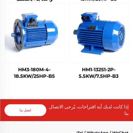
HM3-180M-4-
HM1-132S1-2P-
18.5KW/25HP-B5
5.5KW/7.5HP-B3
إذا كانت لديك أية اقتراحات، يُرجى الاتصال
اتصل بنا
بنا
Tel / WhatsApp / WeChat: