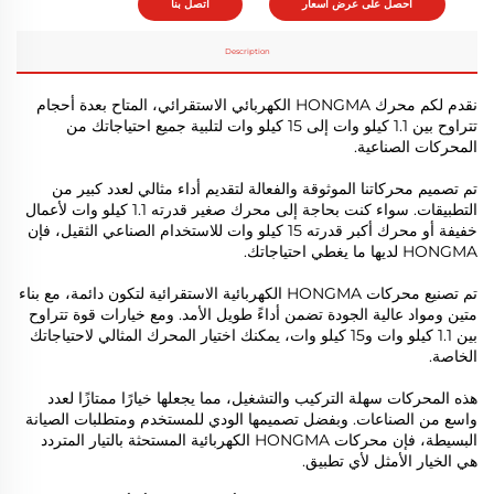
احصل على عرض أسعار
اتصل بنا
Description
نقدم لكم محرك HONGMA الكهربائي الاستقرائي، المتاح بعدة أحجام
تتراوح بين 1.1 كيلو وات إلى 15 كيلو وات لتلبية جميع احتياجاتك من
المحركات الصناعية.
تم تصميم محركاتنا الموثوقة والفعالة لتقديم أداء مثالي لعدد كبير من
التطبيقات. سواء كنت بحاجة إلى محرك صغير قدرته 1.1 كيلو وات لأعمال
خفيفة أو محرك أكبر قدرته 15 كيلو وات للاستخدام الصناعي الثقيل، فإن
HONGMA لديها ما يغطي احتياجاتك.
تم تصنيع محركات HONGMA الكهربائية الاستقرائية لتكون دائمة، مع بناء
متين ومواد عالية الجودة تضمن أداءً طويل الأمد. ومع خيارات قوة تتراوح
بين 1.1 كيلو وات و15 كيلو وات، يمكنك اختيار المحرك المثالي لاحتياجاتك
الخاصة.
هذه المحركات سهلة التركيب والتشغيل، مما يجعلها خيارًا ممتازًا لعدد
واسع من الصناعات. وبفضل تصميمها الودي للمستخدم ومتطلبات الصيانة
البسيطة، فإن محركات HONGMA الكهربائية المستحثة بالتيار المتردد
هي الخيار الأمثل لأي تطبيق.