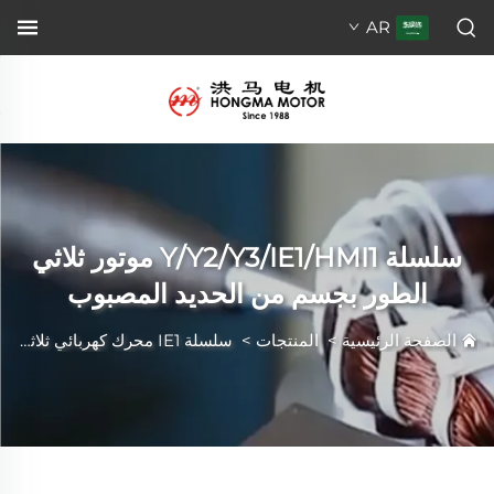
AR
سلسلة Y/Y2/Y3/IE1/HMI1 موتور ثلاثي
الطور بجسم من الحديد المصبوب
الصفحة الرئيسية
>
المنتجات
>
سلسلة IE1 محرك كهربائي ثلاثي الطور