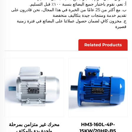
أ: نعم، نقوم باختبار جميع البضائع بنسبة ١٠٠٪ قبل التسليم. 
ب. مع أكثر من 25 عامًا من الخبرة في هذا المجال، نحن قادرون على 
تقديم خدمة ومنتجات جيدة بتكاليف منخفضة 
ج. مخزون كافٍ لضمان حصول عملائنا على البضائع في فترة زمنية 
قصيرة 
Related Products
HM3-160L-4P-
محرك غير متزامن بمرحلة
15KW/20HP-B5
واحدة بدء بالمكثف