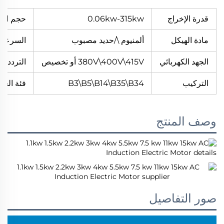
قدرة الإخراج
0.06kw-315kw
حجم الإط
مادة الهيكل
ألمنيوم \/حديد مصبوب
السرعة
الجهد الكهربائي
380V\400V\415V أو تخصيص
التردد
التركيب
B3\B5\B14\B35\B34
فئة الحم
وصف المنتج
صور التفاصيل