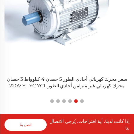
سعر محرك كهربائي أحادي الطور 5 حصان 4 كيلوواط 3 حصان
محرك كهربائي غير متزامن أحادي الطور 220V YL YC YCL
إذا كانت لديك أية اقتراحات، يُرجى الاتصال
اتصل بنا
بنا