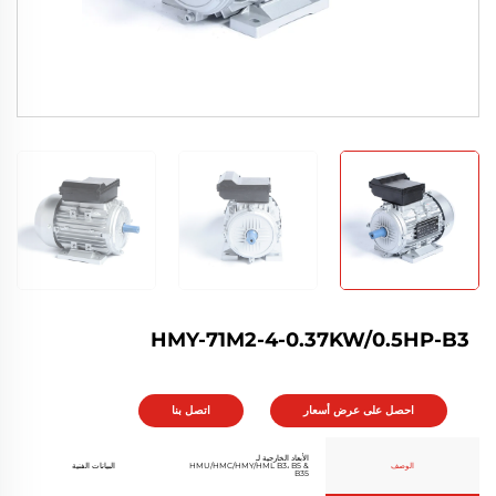
HMY-71M2-4-0.37KW/0.5HP-B3
احصل على عرض أسعار
اتصل بنا
الأبعاد الخارجية لـ
الوصف
HMU/HMC/HMY/HML B3، B5 &
البيانات الفنية
B35