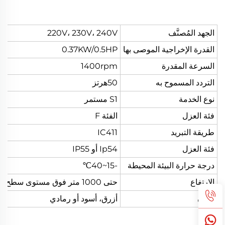
الجهد المُصنَّف
220V، 230V، 240V
القدرة الإخراجية الموصى بها
0.37KW/0.5HP
السرعة المقدرة
1400rpm
التردد المسموح به
50هرتز
نوع الخدمة
S1 مستمر
فئة العزل
الفئة F
طريقة التبريد
IC411
فئة العزل
Ip54 أو IP55
درجة حرارة البيئة المحيطة
-15~40℃
الارتفاع
حتى 1000 متر فوق مستوى سطح البحر
اللون
أزرق، أسود أو رمادي