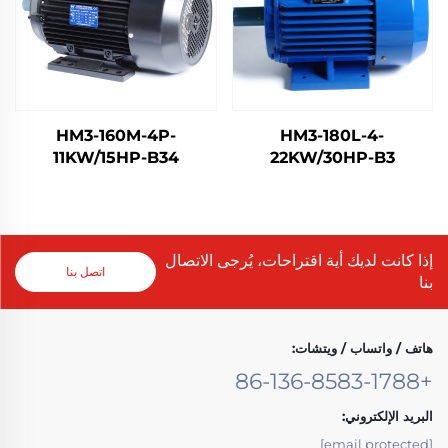
HM3-160M-4P-
HM3-180L-4-
11KW/15HP-B34
22KW/30HP-B3
إذا كانت لديك أية اقتراحات، يُرجى الاتصال
اتصل بنا
بنا
هاتف / واتساب / ويتشات:
+86-136-8583-1788
البريد الإلكتروني:
[email protected]