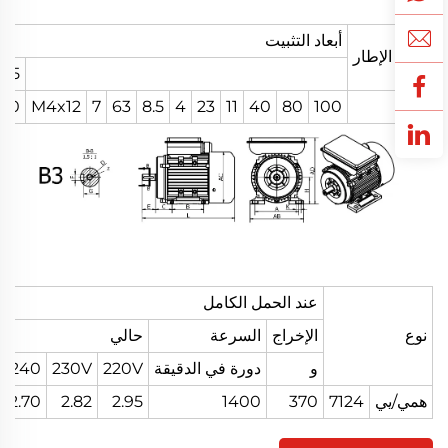
أبعاد التثبيت
حجم الإطار
B5
140
M4x12
7
63
8.5
4
23
11
40
80
100
63
عند الحمل الكامل
نوع
الإخراج
السرعة
حالي
و
دورة في الدقيقة
220V
230V
240 فولت
همي/يي
7124
370
1400
2.95
2.82
2.70