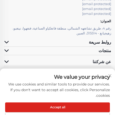
[email protected]
[email protected]
[email protected]
العنوان:
رقم 4، طريق تشانغهه الشمالي، منطقة فانغكياو الصناعية، فنغهوا، نينغبو،
زهيجيانغ - 315514، الصين
روابط سريعة
منتجات
عن شركتنا
We value your privacy
We use cookies and similar tools to provide our services.
تابعونا
If you don't want to accept all cookies, click Personalize
cookies.
Accept all
حقوق النسخ محفوظة © شركة نينغبو فنغهوا هونغما للمحركات المحدودة. جميع
الحقوق محفوظة -
سياسة الخصوصية
-
المدونة