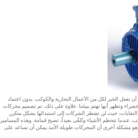
ن تفعل الخير لكل من الأعمال التجارية والكوكب. بدون اعتماد
ركات خضراء وتظهر أنها تهتم ببيئتنا. علاوة على ذلك، تم تصميم محركات
ض النفايات، حيث لن تضطر الشركات إلى استبدالها بشكل متكرر.
لمحركات IE4 فائدة الكوكب. عندما تتحطم الأشياء وتُلقّى بعيداً، تصبح قمامة. وهذه المسامير
وهو مشكلة أخرى أن المحركات طويلة الأمد يمكن أن تساعد على