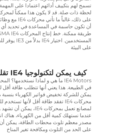
تسمح لهم بتكييف أدائهم اعتمادا على المهمة
على ذلك، غال
أن تكون حاسمة في المساعدة في تحديد أي م
المستخدمين. 
على البيئة
كيف يمكن لتكنولوجيا IE4 تقليل تكلفة تشغيل منشأةك وجعلها أكثر استدامة
IE4 Motors ما هي و لماذا نستخدمها؟ المحركات IE4 هي نوع خاص من
محركات IE4 تفقد طاقة أقل لأنها تستخ
لمصانع تعمل بمحركات 
عندما نستهلك كمية أقل من الكهرباء، هناك ا
على الحد من التلوث ومكافحة تغير المناخ