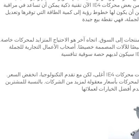
حتى تعمل هذه المحركات بشكل أفضل. تتضمن بعض محركات IE4 الآن تقنية ذكية يمكن أن تساعد في مراقبة
 أن يكون لها خطوط رؤية إلى كمية الطاقة التي توفرها وتعديل
الجملة، فهي نقطة بيع جيدة
نتجات إلى السوق. اتجاه آخر هو الاحتياج المتزايد لمحركات خاصة.
ا للآلات المصممة خصيصًا. أصحاب الأعمال التجارية للجملة
وأخيراً، أسعار محركات IE4 تتوافق ببطء. كانت محركات IE4 أغلى، لكن مع تقدم التكنولوجيا، انخفض السعر.
لذي بدوره يجعل الانتقال من IE3 إلى IE4 المحركات بأسعار معقولة لمزيد من الشركات. بالنسبة للمشترين
دم أفضل الخيارات لعملائها