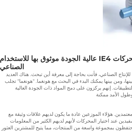
من أين تحصل على محركات IE4 عالية الجودة موثوق بها للاستخدام
الصناعي
حركات IE4 عالية الجودة للإنتاج الصناعي، فأنت بحاجة إلى معرفة أين تبحث. هناك العديد
نها، ومن بينها يمكنك البدء في البحث مع هونغما. "هونغما" تجلب
للعديد من التطبيقات. إنهم يركزون على دمج المواد ذات الجودة العالية
وطول الأمد ممكنة
معتمدين. هؤلاء الموزعين عادة ما يكون لديهم علاقات وثيقة مع
يدين عند اختيار المحركات لأنهم لديهم الكثير من المعلومات
يحتفظون بمجموعة واسعة من المنتجات، مما يتيح للمشترين العثور