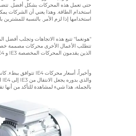
استخدام الطاقة. وهذا يعني أن الشركات يمكن
استخدامها إذا لزم الأمر. بالنسبة للمشترين ب
"هونغما" تتبع هذه الاتجاهات وتجلب أفضل الم
تتطلب الأعمال الأخرى محركات مصممة خصيصً
الذين يقدمون المحركات المخصصة IE3 و IE4 سيكون لديهم حصة سوقية تنافسية
وا
بالجملة، هذا شيء لمشاهدة للتأكد من أنها تق