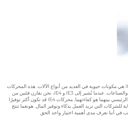
المحركات الكهربائية ثلاثية المراحل IE3 و IE4 هي مكونات حيوية في العديد من أنواع الآلات. هذه المحركات
تدفع أجزاء مختلفة من المعدات في المصانع والصناعات. عندما نُشير إلى IE3 و IE4، نحن نقارن فئتين من
المحركات. IE3 لطيف، IE4 هو أجمل. الفرق الرئيسي بينهما هو كفاءتهما. محركات IE4 قد تكون أكثر توفيرًا
ية للشركات التي تريد العمل بذكاء وتوفير المال. هونغما تنتج
ب في أننا نعرف مدى أهمية اختيار واحد الحق