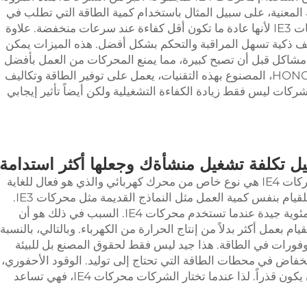
 المعنية، على سبيل المثال باستخدام كمية الطاقة التي تطلب في
لحظة ذات صلة. قد لا يكون هذا ممكناً لمحركات IE3 لأنها عادة ما تكون أقل كفاءة عند سرعات منخفضة. علاوة
باً ما تأتي محركات IE4 مع وظائف ذكية تسهل المراقبة والتحكم بشكل أفضل. هذه الميزات يمكن
شاكل قبل أن تصبح كبيرة، مما يمنع المحركات من العمل بأفضل
طريقة ممكنة. خط إنتاج المحركات HONGMA IE4، المصنوع بهذه التقنيات، يعمل على توفير الطاقة وتكاليف
اختيار IE4 بدلاً من IE3 يوفر للشركات ليس فقط زيادة الكفاءة التشغيلية ولكن أيضاً تأثير إيجابي
محرك كهربائي
والذي هو فعال للغاية
في الطبيعة. هذا يعني أنها تتطلب طاقة أقل للقيام بنفس كمية العمل مثل النماذج القديمة مثل محركات IE3.
يمكن للشركة تخفيض فواتير الكهرباء بنسبة مئوية جيدة عندما تستخدم محركات IE4. السبب في ذلك هو أن
دم للقيام بعمل أكثر بدلاً من إنتاج الحرارة من الكهرباء. وبالتالي، بالنسبة
IE4، يمكن أن تشهد وفورات في الطاقة. هذا جيد ليس فقط لحقوق المصنع بل للبيئة
نخفاض في محطات الطاقة التي تحتاج إلى توليد. الوقود الأحفوري،
مصدر معظم تلوث محطات الطاقة، يمكن أن يكون قذراً. لذا عندما تختار الشركات محركات IE4، فهي تساعد