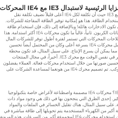
لرئيسية لاستبدال IE3 مع IE4 المحركات
توفر محركات IE4 العديد من المزايا مقارنة مع IE3 حيث أن تكلفة لكل IE4 أعلى قليلاً نضيف تكلفة نقل
 IE4 أكثر كفاءة في استخدام الطاقة. هذا هو إمكانية توفير الطاقة المفاجئة للشركات.
تكون الادخارات هائلة! وبالإضافة إلى ذلك، فإن استخدام طاقة
أقل مفيد للبيئة. إنه جيد للحد من التلوث وانبعاثات الكربون. ثانياً، غالباً ما تكون محركات IE4 أكثر استدامة. هذا
لاحات المحركات التي تستمر لفترة أطول توفر للشركات المال
على الصيانة والإستبدال. وأخيراً، يمكن أن تعمل محركات IE4 بسرعة أعلى وكان من المحتمل أيضاً تحسين
 مما يمكن أن يسرع الإنتاج. على سبيل المثال، قد تكون محطة
تعمل بمحركات IE4 قادرة على إنتاج سلع أكثر في نفس الوقت مع محرك IE3. أخيراً، في مجال المنتجات
تحسين صورتها من خلال استخدام محركات فعالة. العملاء يفضلون
الشركات التي تستثمر في توفير الطاقة والكوكب. تم تصميم محرك IE4 من هونغما لمساعدة الشركات على
ما الذي يجعل محركات IE4 أكثر كفاءة من IE3؟ محركات IE4 مصممة واصطناعة لأغراض خاصة بتكنولوجيا
كبر. إحدى الطرق التي ينجحون بها في ذلك هي وجود مواد ذات
 على سبيل المثال، هناك تقليل الخسائر في الملفات والمواد
I. هذا يعني أن نسبة أكبر من الكهرباء المستخدمة يتم تحويلها إلى طاقة مباشرة في
المحرك وأقل يتم إهدارها كحرارة. أيضا، يمكن استخدام محركات IE4 لمجموعة أكبر من السرعات. هذه المرونة