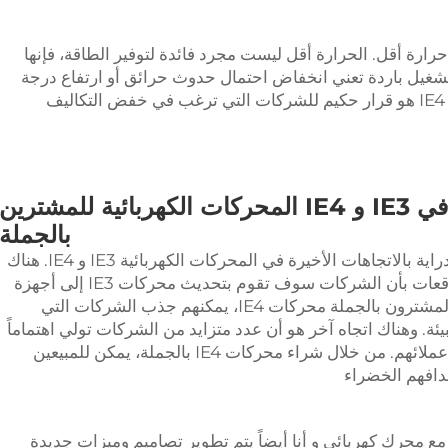
ا تولد أيضاً حرارة أقل. الحرارة أقل ليست مجرد فائدة لتوفير الطاقة، فإنها
تشغيل باردة تعني انخفاض احتمال حدوث حرائق أو ارتفاع درجة
حرارة الجهاز. في الختام، استخدام تكنولوجيا IE4 هو قرار حكيم للشركات التي ترغب في خفض التكاليف
ما هي الاتجاهات الملحوظة في IE3 و IE4 المحركات الكهربائية للمشترين
بالجملة
يجب على المشترين بالجملة أن يكونوا على دراية بالاتجاهات الأخيرة في المحركات الكهربائية IE3 و IE4. هناك
اتجاه كبير، وهو الطلب على كفاءة أعلى. التوقعات بأن الشركات سوف تقوم بتحديث محركات IE3 إلى أجهزة
متوافقة مع IE4 عالية. هذا يعني عندما يقدم المشترون بالجملة محركات IE4، يمكنهم جذب الشركات التي
يئة. وهناك اتجاه آخر هو أن عدد متزايد من الشركات تولي اهتماماً
للمستدامة. يريدون إظهار الاهتمام بالبيئة مع عملائهم. من خلال شراء محركات IE4 بالجملة، يمكن للمبيعين
دافهم الخضراء
 مع
محرك كهربائي
و أنا أيضاً يتم تطوير تصاميم وميزات جديدة