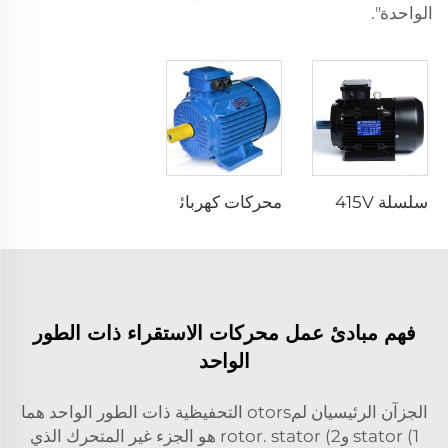
الواحدة".
سلسلة YD 2.2KW 2.8KW 6p/4p 380V 400V 415V موتور كهربائي ثلاثي الأطوار بسرعتين ومتعدد السرعات موتور استحسابي ثنائي السرعة
محركات كهربائية غير متزامنة AC بقوة 10 حصان و20 حصان و30 حصان و40 حصان و50 حصان و60 حصان و100 حصان، تعمل بجهد 380V ومزودة بتقنية المحرك الثلاثي الطور ذو القطبين لاستخدامها في طحن الذرة.
فهم مبادئ عمل محركات الاستقراء ذات الطور
الواحد
الجزآن الرئيسيان لمotors التحفيظية ذات الطور الواحد هما
1) stator و2) rotor. stator هو الجزء غير المتحرك الذي