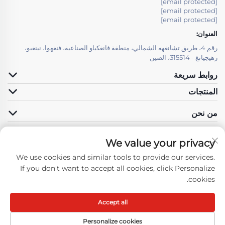
[email protected]
[email protected]
[email protected]
العنوان:
رقم 4، طريق تشانغهه الشمالي، منطقة فانغكياو الصناعية، فنغهوا، نينغبو،
زهيجيانغ - 315514، الصين
روابط سريعة
المنتجات
من نحن
We value your privacy
We use cookies and similar tools to provide our services.
تابعنا
If you don't want to accept all cookies, click Personalize
cookies.
Accept all
حقوق النسخ محفوظة © شركة نينغبو فنغهوا هونغما للمحركات المحدودة. جميع
الحقوق محفوظة -
سياسة الخصوصية
-
المدونة
Personalize cookies