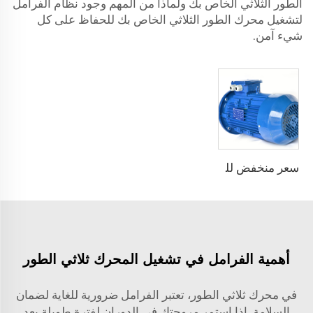
الطور الثلاثي الخاص بك ولماذا من المهم وجود نظام الفرامل
لتشغيل محرك الطور الثلاثي الخاص بك للحفاظ على كل
شيء آمن.
سعر منخفض للمحرك الحثي YE2 IE2 10HP 15HP 20HP 25HP 30HP 40HP 50HP ثلاث مراحل محرك كهربائي AC 380V 400V مع التحكم في السرعة
أهمية الفرامل في تشغيل المحرك ثلاثي الطور
في محرك ثلاثي الطور، تعتبر الفرامل ضرورية للغاية لضمان
السلامة. إذا استمر مروحتك في الدوران لفترة طويلة بعد